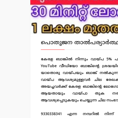
പൊതുജന താൽപര്യാർത്ഥം പ
കേരള ബാങ്കിൽ നിന്നും വായ്പ 5% പലി
YouTube വീഡിയോ ബാങ്കിന്റെ ശ്രദ്ധയിൽ
യാതൊരു വായ്പയും ബാങ്ക് നൽകുന്നില്
വായ്പ ആവശ്യമുള്ളവർ ചില രേ
അയച്ചവർക്ക് കേരള ബാങ്കിന്റെ ലോ
ആയതായും വായ്പാ തുക നൽ
ആവശ്യപ്പെടുകയും ചെയ്യുന്ന ചില സംഭവങ്ങളു
9330338341 എന്ന നമ്പറിൽ നിന്