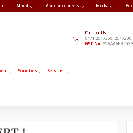
me
About
Announcements
Media
Fo
Call to Us:
0471 2547350, 2547200
GST No:
32AAAAK4255
onal
Societies
Services