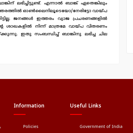
്കിന് ലഭിച്ചിട്ടുണ്ട്. എന്നാൽ ബാങ്ക് ഏതെങ്കിലും
തരത്തിൽ ഓൺലൈനിലൂടെയോ/നേരിട്ടോ വായ്പ
ട്ടില്ല. ജനങ്ങൾ ഇത്തരം വ്യാജ പ്രചരണങ്ങളിൽ
്റെ ശാഖകളിൽ നിന്ന് മാത്രമേ വായ്പ വിതരണം
്കുന്നു. ഇതു സംബന്ധിച്ച് ബാങ്കിനു ലഭിച്ച ചില
Information
Useful Links
Policies
Government of India
A