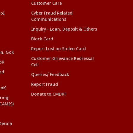
Customer Care
GoI
Cyber Fraud Related
Communications
Inquiry - Loan, Deposit & Others
Block Card
Report Lost on Stolen Card
on, GoK
Customer Grievance Redressal
oK
Cell
nd
Queries/ Feedback
Report Fraud
GoK
Donate to CMDRF
ring
(CAMIS)
Kerala