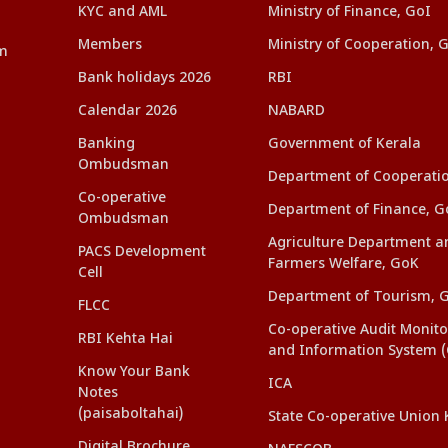
KYC and AML
Ministry of Finance, GoI
Members
Ministry of Cooperation, 
am
Bank holidays 2026
RBI
Calendar 2026
NABARD
Banking
Government of Kerala
Ombudsman
Department of Cooperati
Co-operative
Department of Finance, G
Ombudsman
Agriculture Department a
PACS Development
Farmers Welfare, GoK
Cell
Department of Tourism, 
FLCC
Co-operative Audit Monito
RBI Kehta Hai
and Information System 
Know Your Bank
ICA
Notes
(paisaboltahai)
State Co-operative Union 
Digital Brochure