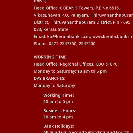
BANK)
Head Office, COBANK Towers, P.B.No.6515,
VikasBhavan P.O, Palayam, Thiruvananthapur
District, Thiruvananthapuram District, Pin - 695
033, Kerala State
Email: kb@keralabank.co.in, www.kerala.bank.in
Phone: 0471-2547350, 2547200
WORKING TIME
Head Office, Regional Offices, CBO & CPC:
Monday to Saturday: 10 am to 5 pm
DAY BRANCHES:
Monday to Saturday
Working Time:
10 am to 5 pm
Business Hours:
10 am to 4 pm
Bank Holidays:
All Sundays, Second Saturdays and Fourth