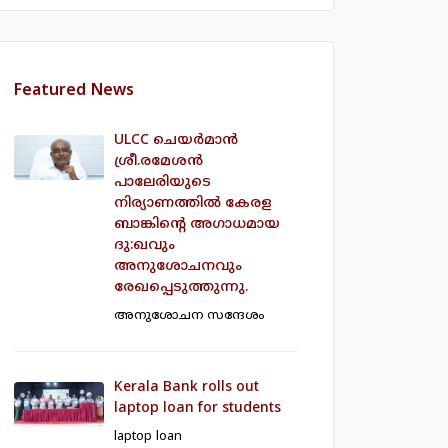
Featured News
ULCC ചെയര്‍മാന്‍
ശ്രീ.രമേശന്‍
പാലേരിയുടെ
നിര്യാണത്തില്‍ കേരള
ബാങ്കിന്‍റെ അഗാധമായ
ദു:ഖവും
അനുശോചനവും
രേഖപ്പെടുത്തുന്നു.
അനുശോചന സന്ദേശം
Kerala Bank rolls out
laptop loan for students
laptop loan